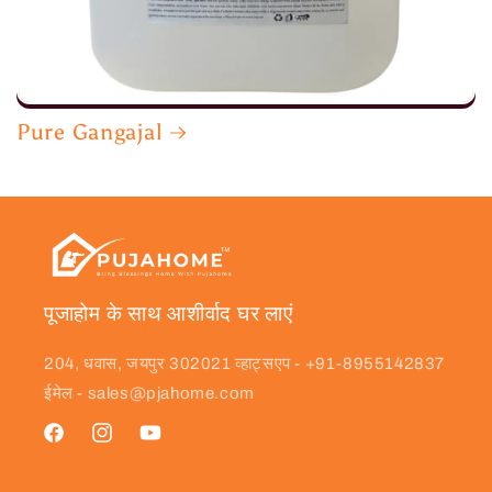
Pure Gangajal
पूजाहोम के साथ आशीर्वाद घर लाएं
204, धवास, जयपुर 302021 व्हाट्सएप - +91-8955142837
ईमेल - sales@pjahome.com
फेसबुक
Instagram
यूट्यूब