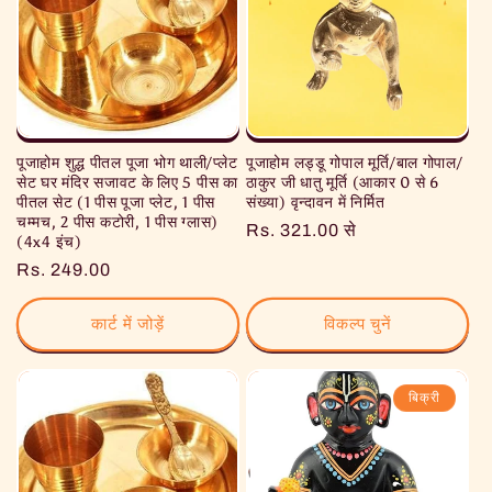
पूजाहोम शुद्ध पीतल पूजा भोग थाली/प्लेट
पूजाहोम लड्डू गोपाल मूर्ति/बाल गोपाल/
सेट घर मंदिर सजावट के लिए 5 पीस का
ठाकुर जी धातु मूर्ति (आकार 0 से 6
पीतल सेट (1 पीस पूजा प्लेट, 1 पीस
संख्या) वृन्दावन में निर्मित
चम्मच, 2 पीस कटोरी, 1 पीस ग्लास)
नियमित
Rs. 321.00 से
(4x4 इंच)
रूप
नियमित
Rs. 249.00
से
रूप
मूल्य
से
कार्ट में जोड़ें
विकल्प चुनें
मूल्य
बिक्री