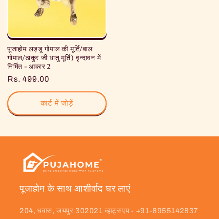
पूजाहोम लड्डू गोपाल की मूर्ति/बाल
गोपाल/ठाकुर जी धातु मूर्ति) वृन्दावन में
निर्मित - आकार 2
नियमित
Rs. 499.00
रूप
से
कार्ट में जोड़ें
मूल्य
पूजाहोम के साथ आशीर्वाद घर लाएं
204, धवास, जयपुर 302021 व्हाट्सएप - +91-8955142837