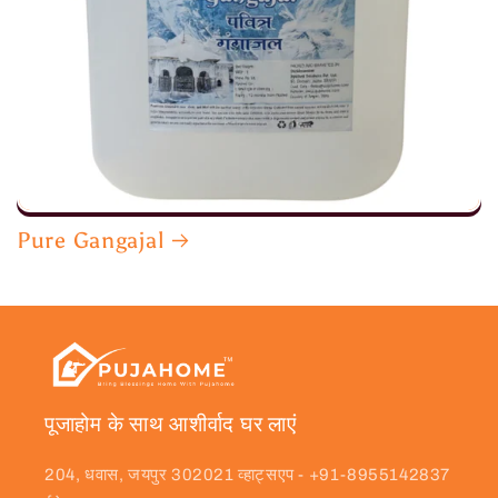
Pure Gangajal
पूजाहोम के साथ आशीर्वाद घर लाएं
204, धवास, जयपुर 302021 व्हाट्सएप - +91-8955142837