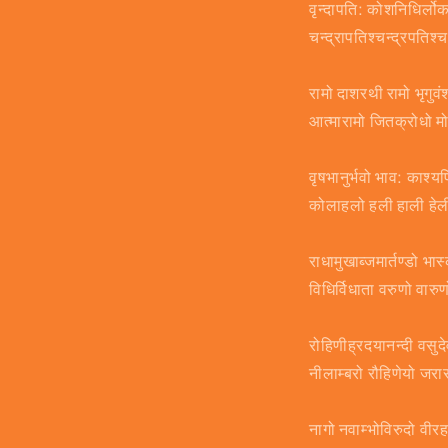
वृन्दापति: कोशनिधिर्
चन्द्रापतिश्चन्द्रपति
रामो दाशरथी रामो भृगु
आत्मारामो जितक्रोधो 
वृषभानुर्भवो भाव: काश्
कोलाहलो हली हाली हे
राधामुखाब्जमार्तण्डो भा
विधिर्विधाता वरुणो वार
रोहिणीह्रदयानन्दी वसुद
नीलाम्बरो रौहिणेयो ज
नागो नवाम्भोविरुदो वीर