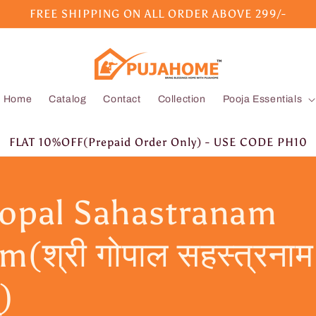
FREE SHIPPING ON ALL ORDER ABOVE 299/-
Home
Catalog
Contact
Collection
Pooja Essentials
FLAT 10%OFF(Prepaid Order Only) - USE CODE PH10
Gopal Sahastranam
m(श्री गोपाल सहस्त्रनाम
्)