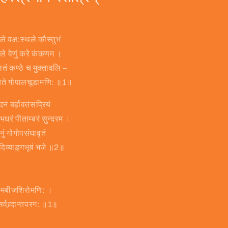
वक्ष:स्थले कौस्तुभं
तले वेणुं करे कंकणम ।
लितं कण्ठे च मुक्तावलि –
िजयते गोपालचूडामणि: ॥1॥
दनं बर्हावतंसप्रियं
ुभधरं पीताम्बरं सुन्दरम ।
ुं गोगोपसंघावृतं
दिव्याड़्गभूषं भजे ॥2॥
 कामबीजशिरोमणि: ।
्वव्र्दान्तपरग: ॥1॥