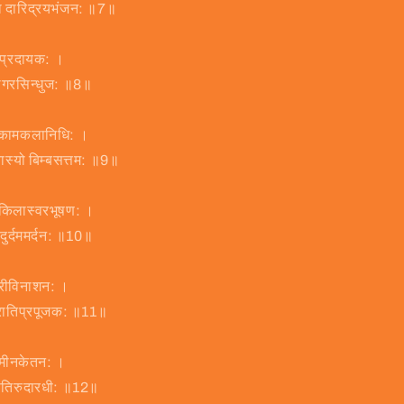
ता दारिद्रयभंजन: ॥7॥
मप्रदायक: ।
वसागरसिन्धुज: ॥8॥
ी कामकलानिधि: ।
बास्यो बिम्बसत्तम: ॥9॥
ोकिलास्वरभूषण: ।
 दुर्दममर्दन: ॥10॥
मारीविनाशन: ।
लारातिप्रपूजक: ॥11॥
ो मीनकेतन: ।
ापतिरुदारधी: ॥12॥