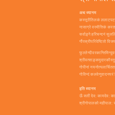
अथ ध्यानम
कस्तूरीतिलकं ललाटपटले 
नासाग्रे वरमौत्तिकं कर
सर्वाड़्गे हरिचन्दनं सुल
र्गोपस्रीपरिवेष्टितो व
फुल्लेन्दीवरकान्तिमिन्दुव
श्रीवत्साड़्कमुदारकौस्त
गोपीनां नयनोत्पलार्चिततन
गोविन्दं कलवेणुवादनपरं 
इति ध्यानम
ऊँ क्लीं देव: कामदेव:
श्रीगोपालको महीपाल: सर