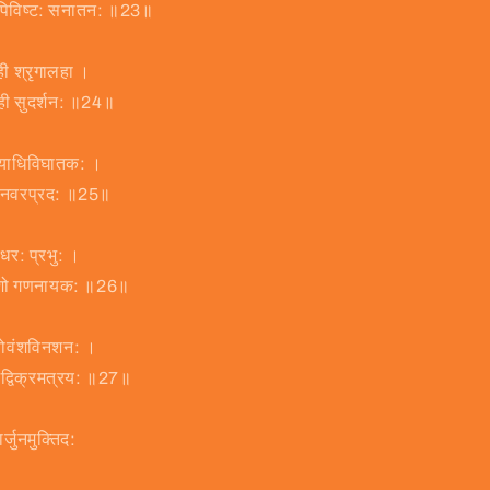
शिपिविष्ट: सनातन: ॥23॥
ाही श्रृगालहा ।
ाही सुदर्शन: ॥24॥
व्याधिविघातक: ।
ुताशनवरप्रद: ॥25॥
रधर: प्रभु: ।
गणेशो गणनायक: ॥26॥
रक्षोवंशविनशन: ।
िद्विक्रमत्रय: ॥27॥
्जुनमुक्तिद: