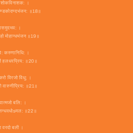
लोकशोकविनाशक: ।
श्चण्डकोदण्दभंजन: ॥18॥
वंशसमुदभव: ।
मोहो मोहान्धभंजन ॥19॥
यपि: करुणानिधि: ।
ली हलधरप्रिय: ॥20॥
स्करो विरजो विधु: ।
ुणो वारुणीप्रिय: ॥21॥
ेवात्मजो बलि: ।
रासन्धवधोsमल: ॥22॥
हा वरदो बली ।