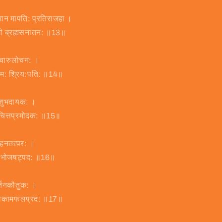
ीमान मापति: प्रतिराजहा ।
धामी ब्रह्मसनातन: ॥13॥
्चारुलोचन: ।
राम: श्रिय:पति: ॥14॥
त्रशुभदायक: ।
ाचित्तप्रमोदक: ॥15॥
ोहनतत्पर: ।
यांभोजषट्पद: ॥16॥
र्तनकौतुक: ।
राधाकामफलप्रद: ॥17॥