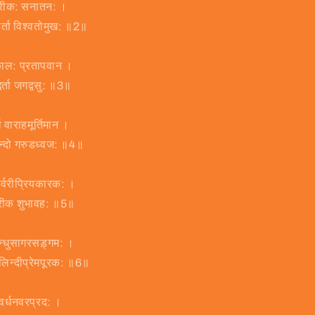
डरीक: सनातन: ।
रहर्ता विश्वतोमुख: ॥2॥
काल: प्रतापवान ।
र्ता जगद्वसु: ॥3॥
ता वाराहमूर्तिमान ।
िन्दो गरुडध्वज: ॥4॥
 शर्वरीप्रियकारक: ।
डरीक शुभावह: ॥5॥
िन्धुसागरसड़्गम: ।
कालिन्दीप्रेमपूरक: ॥6॥
गोवर्धनवरप्रद: ।