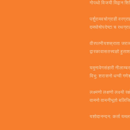
गोपथो विजयी विद्वान 
पर्शुरामवचोग्राही वरग्र
दमघोषोपदेष्टा च रथग्र
वीरपत्नीयशस्राता जरा
द्वारकावासतत्त्वज्ञो ह
यमुनावेगसंहारी नीलाम्ब
विभु: शरासनो धन्वी 
लक्ष्मणो लक्षणो लक्ष्यो 
वामनो वामनीभूतो बलिज
यशोदानन्दन: कर्ता यमलार