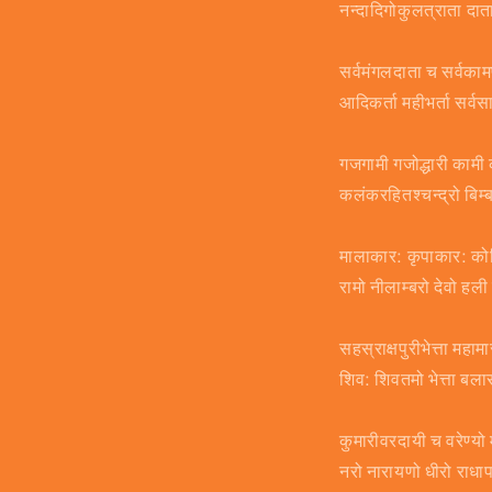
नन्दादिगोकुलत्राता दा
सर्वमंगलदाता च सर्वका
आदिकर्ता महीभर्ता सर्
गजगामी गजोद्धारी काम
कलंकरहितश्चन्द्रो बिम्
मालाकार: कृपाकार: क
रामो नीलाम्बरो देवो हली
सहस्राक्षपुरीभेत्ता महा
शिव: शिवतमो भेत्ता ब
कुमारीवरदायी च वरेण्य
नरो नारायणो धीरो राध