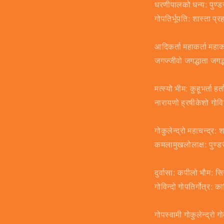
धरणीपालको धन्य: पुण्
गोपतिर्भूपति: शास्ता प्
आदिकर्ता महाकर्ता महा
जगज्जीवो जगद्धाता जगद्भ
मत्स्यो भीम: कुहूभर्ता हर्
नारायणो ह्रषीकेशो गोव
गोकुलेन्द्रो महाचन्द्र:
कमलामुखलोलाक्ष: पुण्
दुर्वासा: कपीलो भौम: स
गोविन्दो गोपतिर्गोत्र: 
गोपस्वामी गोकुलेन्द्रो 