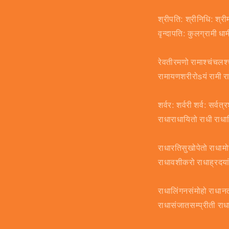
श्रीपति: श्रीनिधि: श्र
वृन्दापति: कुलग्रामी 
रेवतीरमणो रामाश्चंचलश
रामायणशरीरोsयं रामी 
शर्वर: शर्वरी शर्व: सर्व
राधाराधायितो राधी राध
राधारतिसुखोपेतो राधाम
राधावशीकरो राधाह्रद
राधालिंगनसंमोहो राधान
राधासंजातसम्प्रीती 