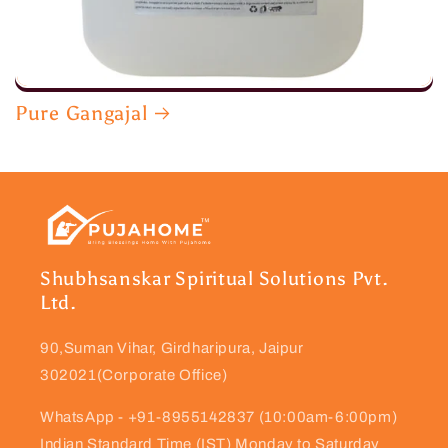
Pure Gangajal
Shubhsanskar Spiritual Solutions Pvt.
Ltd.
90,Suman Vihar, Girdharipura, Jaipur
302021(Corporate Office)
WhatsApp - +91-8955142837 (10:00am-6:00pm)
Indian Standard Time (IST) Monday to Saturday