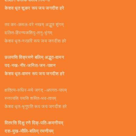
केशव धृत शूकर रूप जय जगदीश हरे
तव कर-कमल-वरे नखम् अद्भुत शृंगम्
दलित-हिरण्यकशिपु-तनु-भृंगम्
केशव धृत-नरहरि रूप जय जगदीश हरे
छलयसि विक्रमणे बलिम् अद्भुत-वामन
पद-नख-नीर-जनित-जन-पावन
केशव धृत-वामन रूप जय जगदीश हरे
क्षत्रिय-रुधिर-मये जगद् -अपगत-पापम्
स्नपयसि पयसि शमित-भव-तापम्
केशव धृत-भृगुपति रूप जय जगदीश हरे
वितरसि दिक्षु रणे दिक्-पति-कमनीयम्
दश-मुख-मौलि-बलिम् रमणीयम्