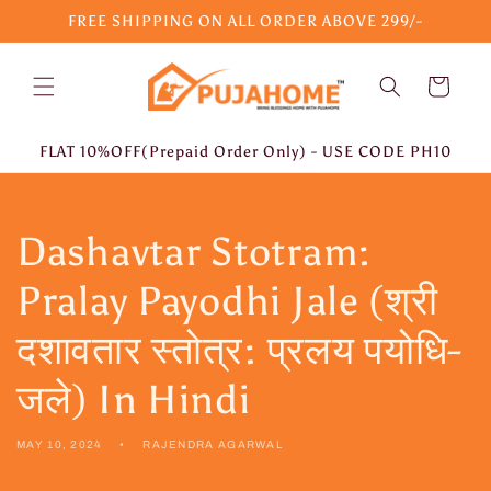
Skip to
FREE SHIPPING ON ALL ORDER ABOVE 299/-
content
Cart
FLAT 10%OFF(Prepaid Order Only) - USE CODE PH10
Dashavtar Stotram:
Pralay Payodhi Jale (श्री
दशावतार स्तोत्र: प्रलय पयोधि-
जले) In Hindi
MAY 10, 2024
RAJENDRA AGARWAL