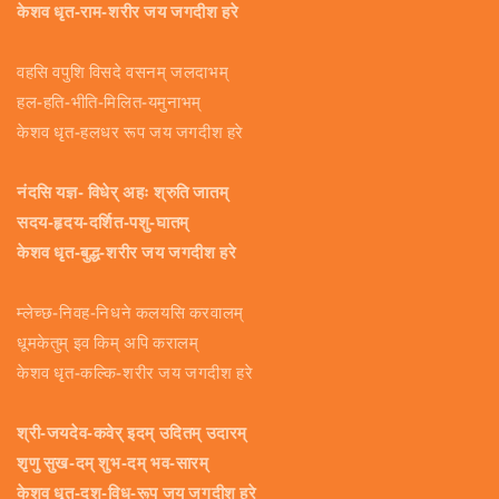
केशव धृत-राम-शरीर जय जगदीश हरे
वहसि वपुशि विसदे वसनम् जलदाभम्
हल-हति-भीति-मिलित-यमुनाभम्
केशव धृत-हलधर रूप जय जगदीश हरे
नंदसि यज्ञ- विधेर् अहः श्रुति जातम्
सदय-हृदय-दर्शित-पशु-घातम्
केशव धृत-बुद्ध-शरीर जय जगदीश हरे
म्लेच्छ-निवह-निधने कलयसि करवालम्
धूमकेतुम् इव किम् अपि करालम्
केशव धृत-कल्कि-शरीर जय जगदीश हरे
श्री-जयदेव-कवेर् इदम् उदितम् उदारम्
शृणु सुख-दम् शुभ-दम् भव-सारम्
केशव धृत-दश-विध-रूप जय जगदीश हरे